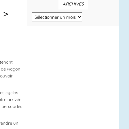
ARCHIVES
k >
Archives
ntenant
e de wagon
pouvoir
es cyclos
tre arrivée
, persuadés
prendre un