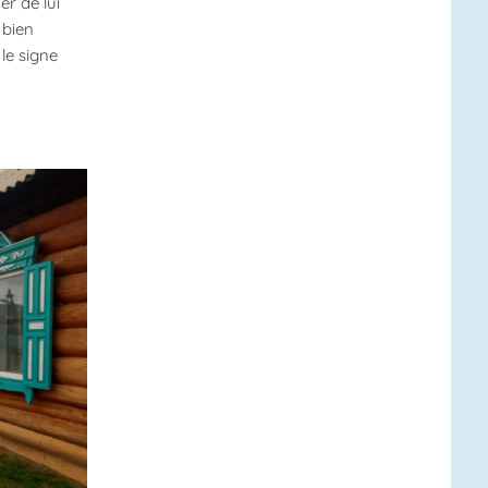
r de lui
 bien
le signe