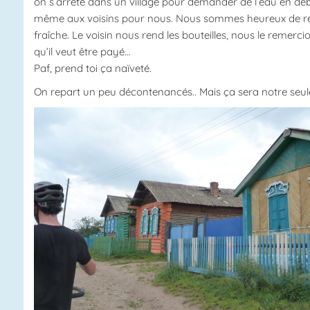
on s’arrête dans un village pour demander de l’eau en dé
même aux voisins pour nous. Nous sommes heureux de renco
fraîche. Le voisin nous rend les bouteilles, nous le remerci
qu’il veut être payé…
Paf, prend toi ça naïveté.
On repart un peu décontenancés.. Mais ça sera notre seu