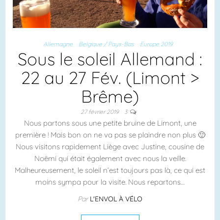
Allemagne
Belgique / Pays-Bas
Europe 2019
Sous le soleil Allemand :
22 au 27 Fév. (Limont >
Brême)
27 février 2019
3
Nous partons sous une petite bruine de Limont, une
première ! Mais bon on ne va pas se plaindre non plus 🙂
Nous visitons rapidement Liège avec Justine, cousine de
Noëmi qui était également avec nous la veille.
Malheureusement, le soleil n’est toujours pas là, ce qui est
moins sympa pour la visite. Nous repartons…
Par
L'ENVOL À VÉLO