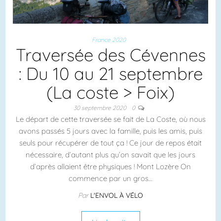
France 2020
Traversée des Cévennes
: Du 10 au 21 septembre
(La coste > Foix)
30 septembre 2020
0
Le départ de cette traversée se fait de La Coste, où nous
avons passés 5 jours avec la famille, puis les amis, puis
seuls pour récupérer de tout ça ! Ce jour de repos était
nécessaire, d’autant plus qu’on savait que les jours
d’après allaient être physiques ! Mont Lozère On
commence par un gros…
Par
L'ENVOL À VÉLO