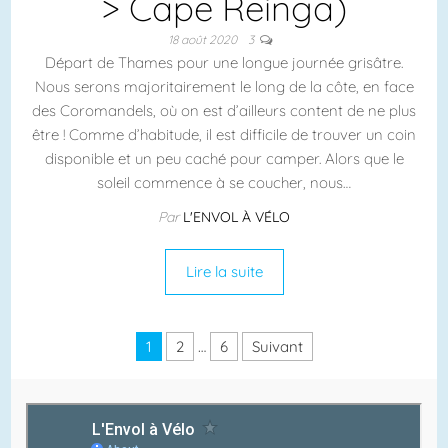
> Cape Reinga)
18 août 2020
3
Départ de Thames pour une longue journée grisâtre.
Nous serons majoritairement le long de la côte, en face
des Coromandels, où on est d’ailleurs content de ne plus
être ! Comme d’habitude, il est difficile de trouver un coin
disponible et un peu caché pour camper. Alors que le
soleil commence à se coucher, nous…
Par
L'ENVOL À VÉLO
Lire la suite
Pagination des publications
1
2
…
6
Suivant