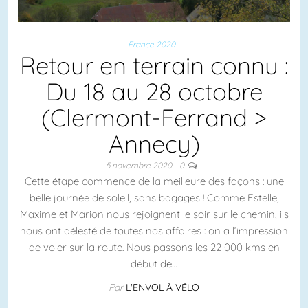
France 2020
Retour en terrain connu :
Du 18 au 28 octobre
(Clermont-Ferrand >
Annecy)
5 novembre 2020
0
Cette étape commence de la meilleure des façons : une
belle journée de soleil, sans bagages ! Comme Estelle,
Maxime et Marion nous rejoignent le soir sur le chemin, ils
nous ont délesté de toutes nos affaires : on a l’impression
de voler sur la route. Nous passons les 22 000 kms en
début de…
Par
L'ENVOL À VÉLO