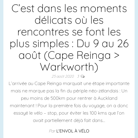
C’est dans les moments
délicats où les
rencontres se font les
plus simples : Du 9 au 26
août (Cape Reinga >
Warkworth)
25 août 2020
3
L’arrivée au Cape Reinga marquait une étape importante
mais ne marque pas la fin du périple néo-zélandais : Un
peu moins de 500km pour rentrer à Auckland
maintenant ! Pour la première fois du voyage, on a donc
essayé le vélo – stop, pour éviter les 100 kms que l’on
avait partiellement déjà fait dans…
Par
L'ENVOL À VÉLO