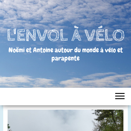
L'ENVOL À VÉLO
Noëmi et Antoine autour du monde à vélo et
parapente