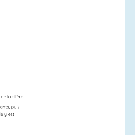
 la filière.
ants, puis
le y est