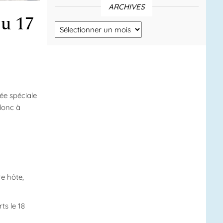
ARCHIVES
Du 17
Archives
ée spéciale
donc à
re hôte,
ts le 18